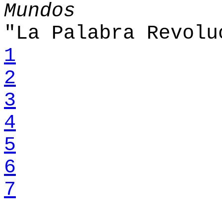
Mundos
"La Palabra Revolu
1
2
3
4
5
6
7